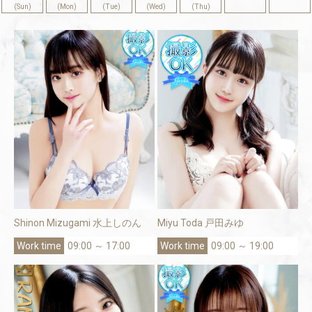
(Sun)
(Mon)
(Tue)
(Wed)
(Thu)
Shinon Mizugami 水上しのん
Miyu Toda 戸田みゆ
09:00 ～ 17:00
09:00 ～ 19:00