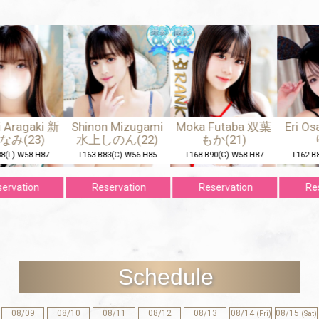
ragaki 新
Shinon Mizugami
Moka Futaba 双葉
Eri Os
(23)
水上しのん(22)
もか(21)
り(
F) W58 H87
T163 B83(C) W56 H85
T168 B90(G) W58 H87
T162 B84(
vation
Reservation
Reservation
Rese
Schedule
08/09
08/10
08/11
08/12
08/13
08/14
08/15
(Fri)
(Sat)