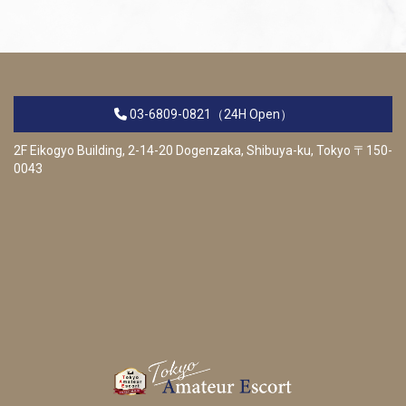
03-6809-0821
（24H Open）
2F Eikogyo Building, 2-14-20 Dogenzaka, Shibuya-ku, Tokyo 〒150-
0043