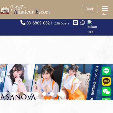
Book
Menu
03-6809-0821
（24H Open）
•
•
•
•
•
•
•