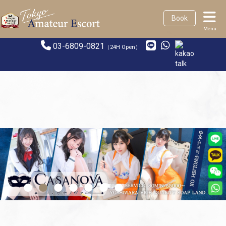
Book
Menu
03-6809-0821
（24H Open）
•
•
•
•
•
•
•