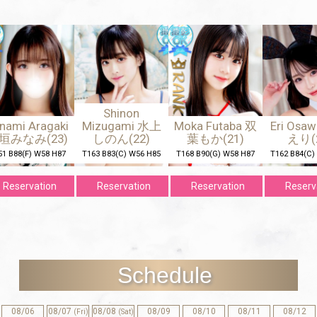
Shinon
ami Aragaki
Mizugami 水上
Moka Futaba 双
Eri Osaw
みなみ(23)
しのん(22)
葉もか(21)
えり(22
B88(F) W58 H87
T163 B83(C) W56 H85
T168 B90(G) W58 H87
T162 B84(C) W
eservation
Reservation
Reservation
Reservat
Schedule
08/06
08/07
08/08
08/09
08/10
08/11
08/12
(Fri)
(Sat)